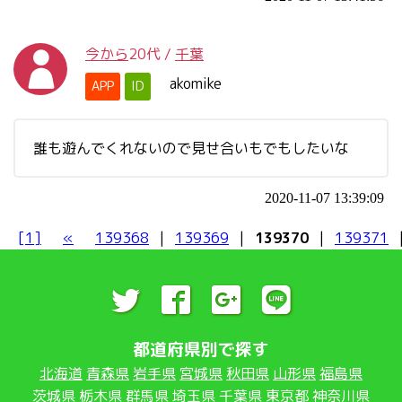
今から
20代
/
千葉
akomike
APP
ID
誰も遊んでくれないので見せ合いもでもしたいな
2020-11-07 13:39:09
[1]
«
139368
|
139369
|
139370
|
139371
都道府県別で探す
北海道
青森県
岩手県
宮城県
秋田県
山形県
福島県
茨城県
栃木県
群馬県
埼玉県
千葉県
東京都
神奈川県