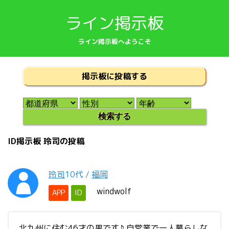
ライン掲示板
ライン掲示板へようこそ
掲示板に投稿する
ID掲示板 玲司の投稿
玲司
10代
/
福岡
windwolf
APP
ID
北九州に住む46才の男です♪ 自営業で一人暮らしな