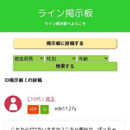
ライン掲示板
ライン掲示板へようこそ
掲示板に投稿する
ID掲示板 Cの投稿
C
10代
/
埼玉
edn1127y
APP
ID
これから***方いますか？こちら熊谷で、ぽっちゃ