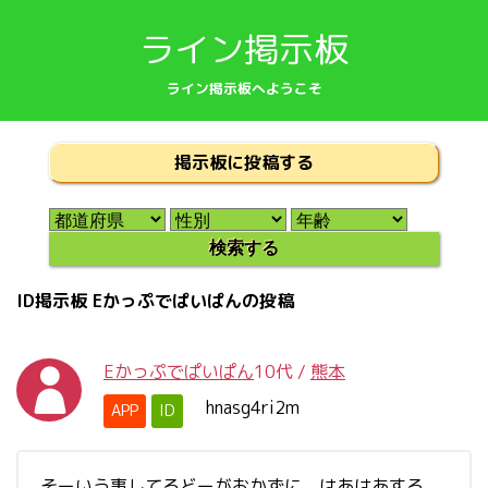
ライン掲示板
ライン掲示板へようこそ
掲示板に投稿する
ID掲示板 Eかっぷでぱいぱんの投稿
Eかっぷでぱいぱん
10代
/
熊本
hnasg4ri2m
APP
ID
そーいう事してるどーがおかずに、はあはあする