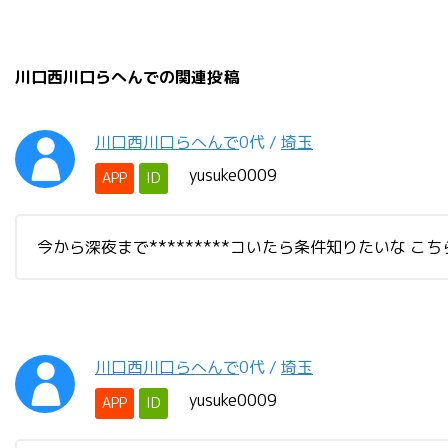
川口西川口らへんでの関連投稿
川口西川口らへんで
0代
/
埼玉
yusuke0009
APP
ID
今から深夜まで*********コいたら条件知りたいな こち
川口西川口らへんで
0代
/
埼玉
yusuke0009
APP
ID