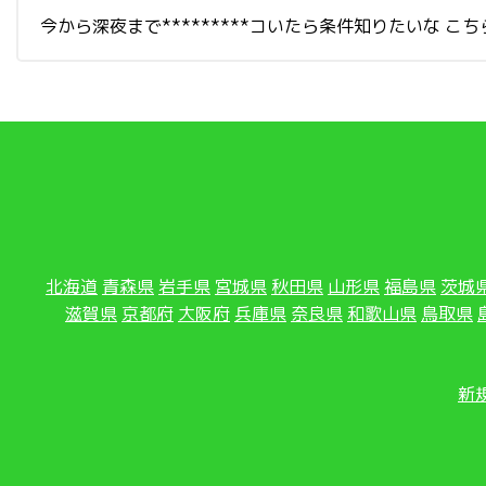
今から深夜まで*********コいたら条件知りたいな こち
北海道
青森県
岩手県
宮城県
秋田県
山形県
福島県
茨城
滋賀県
京都府
大阪府
兵庫県
奈良県
和歌山県
鳥取県
新