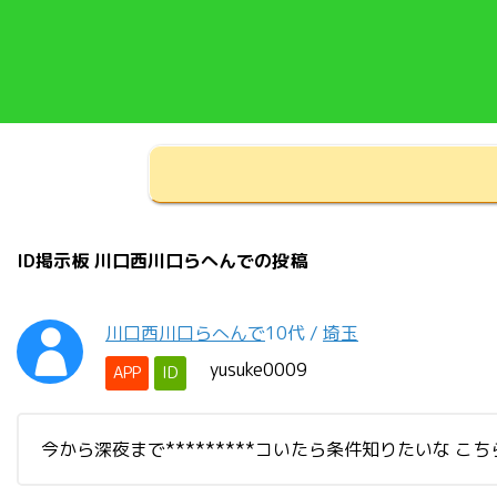
ID掲示板 川口西川口らへんでの投稿
川口西川口らへんで
10代
/
埼玉
yusuke0009
APP
ID
今から深夜まで*********コいたら条件知りたいな こち