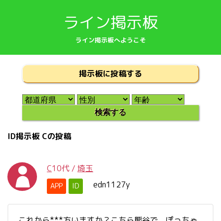
ライン掲示板
ライン掲示板へようこそ
掲示板に投稿する
ID掲示板 Cの投稿
C
10代
/
埼玉
edn1127y
APP
ID
これから***方いますか？こちら熊谷で、ぽっちゃ