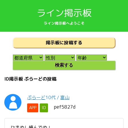
ライン掲示板
ライン掲示板へようこそ
掲示板に投稿する
ID掲示板 ぷらーどの投稿
ぷらーど
10代
/
富山
pef5827d
APP
ID
ひまやし絡んでや！