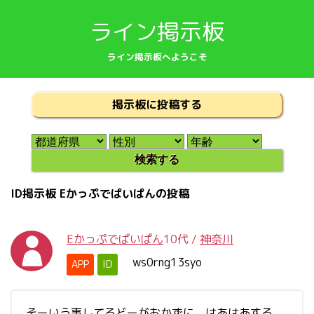
ライン掲示板
ライン掲示板へようこそ
掲示板に投稿する
ID掲示板 Eかっぷでぱいぱんの投稿
Eかっぷでぱいぱん
10代
/
神奈川
ws0rng13syo
APP
ID
そーいう事してるどーがおかずに、はあはあする