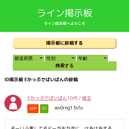
ライン掲示板
ライン掲示板へようこそ
掲示板に投稿する
ID掲示板 Eかっぷでぱいぱんの投稿
Eかっぷでぱいぱん
10代
/
埼玉
ws0rng13sfu
APP
ID
そーいう事してるどーがおかずに、はあはあする